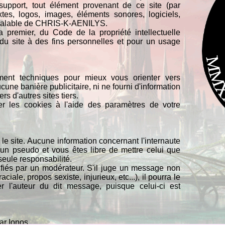
support, tout élément provenant de ce site (par
es, logos, images, éléments sonores, logiciels,
 préalable de CHRIS-K-AENILYS.
a premier, du Code de la propriété intellectuelle
 du site à des fins personnelles et pour un usage
ement techniques pour mieux vous orienter vers
ucune banière publicitaire, ni ne fourni d'information
rs d'autres sites tiers.
r les cookies à l'aide des paramètres de votre
 site. Aucune information concernant l'internaute
d'un pseudo et vous êtes libre de mettre celui que
seule responsabilité.
érifiés par un modérateur. S'il juge un message non
ciale, propos sexiste, injurieux, etc...), il pourra le
er l'auteur du dit message, puisque celui-ci est
r Ionos.