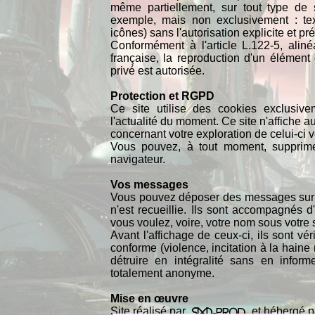
même partiellement, sur tout type de 
exemple, mais non exclusivement : text
icônes) sans l'autorisation explicite et
Conformément à l'article L.122-5, aliné
française, la reproduction d'un élément
privé est autorisée.
Protection et RGPD
Ce site utilise des cookies exclusiv
l'actualité du moment. Ce site n'affiche a
concernant votre exploration de celui-ci ve
Vous pouvez, à tout moment, supprime
navigateur.
Vos messages
Vous pouvez déposer des messages sur le
n'est recueillie. Ils sont accompagnés 
vous voulez, voire, votre nom sous votre 
Avant l'affichage de ceux-ci, ils sont v
conforme (violence, incitation à la haine ra
détruire en intégralité sans en inform
totalement anonyme.
Mise en œuvre
Site réalisé par
et hébergé pa